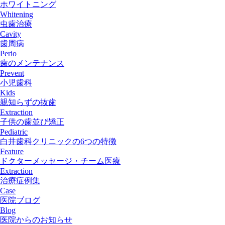
ホワイトニング
Whitening
虫歯治療
Cavity
歯周病
Perio
歯のメンテナンス
Prevent
小児歯科
Kids
親知らずの抜歯
Extraction
子供の歯並び矯正
Pediatric
白井歯科クリニックの6つの特徴
Feature
ドクターメッセージ・チーム医療
Extraction
治療症例集
Case
医院ブログ
Blog
医院からのお知らせ