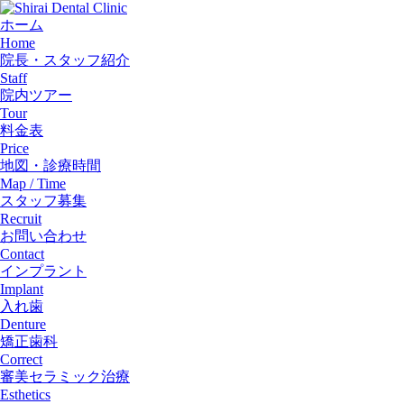
ホーム
Home
院長・スタッフ紹介
Staff
院内ツアー
Tour
料金表
Price
地図・診療時間
Map / Time
スタッフ募集
Recruit
お問い合わせ
Contact
インプラント
Implant
入れ歯
Denture
矯正歯科
Correct
審美セラミック治療
Esthetics