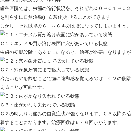
歯科医院では、虫歯の進行状況を、それぞれＣＯ⇒Ｃ１⇒Ｃ２
を削らずに自然治癒(再石灰化)させることができます。
しかし、それ以降のＣ１～Ｃ４の段階になってしまいますと、
Ｃ１：
エナメル質が溶け表面に穴があいている状態
虫歯の初期段階であるＣ１になると、治療が必要になりますが
Ｃ２：
穴が象牙質にまで拡大している状態
冷たいものを飲むことで歯に違和感を覚えるのは、Ｃ２の段階
えることが可能です。
Ｃ３：
歯がかなり失われている状態
Ｃ２の時よりも痛みの自覚症状が強くなります。Ｃ３以降の治
着することになります。治療回数は
５～６回
かかります。