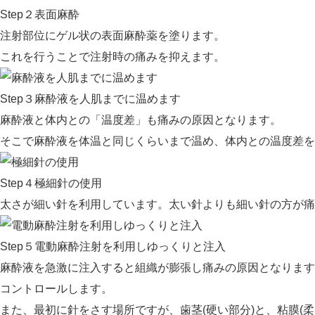
Step２
表面麻酔
注射部位にゲル状の表面麻酔薬を塗ります。
これを行うことで注射時の痛みを抑えます。
Step３
麻酔液を人肌までに温めます
麻酔液と体内との「温度差」も痛みの原因となります。
そこで麻酔液を体温と同じくらいまで温め、体内との温度差
Step４
極細針の使用
太さが細い針を利用しています。太い針よりも細い針の方が痛
Step５
電動麻酔注射を利用しゆっくりと注入
麻酔液を急激に注入すると組織が膨張し痛みの原因となります
コントロールします。
また、最初に針をさす場所ですが、歯茎(硬い部分)と、粘膜(