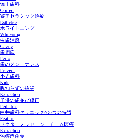
矯正歯科
Correct
審美セラミック治療
Esthetics
ホワイトニング
Whitening
虫歯治療
Cavity
歯周病
Perio
歯のメンテナンス
Prevent
小児歯科
Kids
親知らずの抜歯
Extraction
子供の歯並び矯正
Pediatric
白井歯科クリニックの6つの特徴
Feature
ドクターメッセージ・チーム医療
Extraction
治療症例集