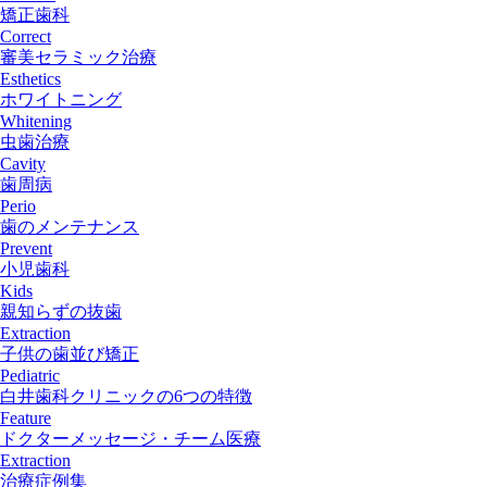
矯正歯科
Correct
審美セラミック治療
Esthetics
ホワイトニング
Whitening
虫歯治療
Cavity
歯周病
Perio
歯のメンテナンス
Prevent
小児歯科
Kids
親知らずの抜歯
Extraction
子供の歯並び矯正
Pediatric
白井歯科クリニックの6つの特徴
Feature
ドクターメッセージ・チーム医療
Extraction
治療症例集