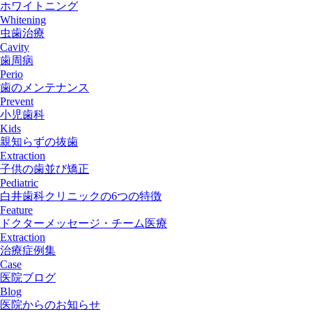
ホワイトニング
Whitening
虫歯治療
Cavity
歯周病
Perio
歯のメンテナンス
Prevent
小児歯科
Kids
親知らずの抜歯
Extraction
子供の歯並び矯正
Pediatric
白井歯科クリニックの6つの特徴
Feature
ドクターメッセージ・チーム医療
Extraction
治療症例集
Case
医院ブログ
Blog
医院からのお知らせ