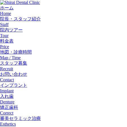
ホーム
Home
院長・スタッフ紹介
Staff
院内ツアー
Tour
料金表
Price
地図・診療時間
Map / Time
スタッフ募集
Recruit
お問い合わせ
Contact
インプラント
Implant
入れ歯
Denture
矯正歯科
Correct
審美セラミック治療
Esthetics