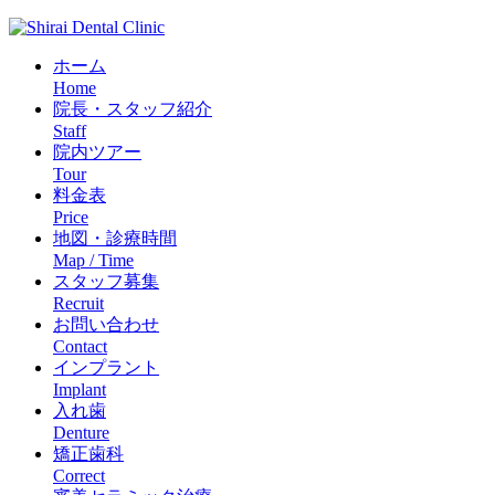
ホーム
Home
院長・スタッフ紹介
Staff
院内ツアー
Tour
料金表
Price
地図・診療時間
Map / Time
スタッフ募集
Recruit
お問い合わせ
Contact
インプラント
Implant
入れ歯
Denture
矯正歯科
Correct