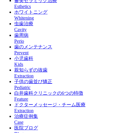
審美セラミック治療
Esthetics
ホワイトニング
Whitening
虫歯治療
Cavity
歯周病
Perio
歯のメンテナンス
Prevent
小児歯科
Kids
親知らずの抜歯
Extraction
子供の歯並び矯正
Pediatric
白井歯科クリニックの6つの特徴
Feature
ドクターメッセージ・チーム医療
Extraction
治療症例集
Case
医院ブログ