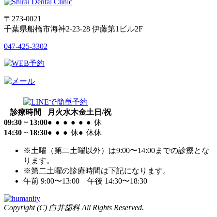
〒273-0021
千葉県船橋市海神2-23-28 伊藤第1ビル2F
047-425-3302
診療時間
月
火
水
木
金
土
日/祝
09:30 ~ 13:00
●
●
●
●
●
●
休
14:30 ~ 18:30
●
●
●
休
●
休
休
※土曜（第二土曜以外）は9:00〜14:00までの診療とな
ります。
※第二土曜の診療時間は下記になります。
午前 9:00〜13:00 午後 14:30〜18:30
Copyright (C) 白井歯科 All Rights Reserved.