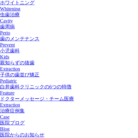
ホワイトニング
Whitening
虫歯治療
Cavity
歯周病
Perio
歯のメンテナンス
Prevent
小児歯科
Kids
親知らずの抜歯
Extraction
子供の歯並び矯正
Pediatric
白井歯科クリニックの6つの特徴
Feature
ドクターメッセージ・チーム医療
Extraction
治療症例集
Case
医院ブログ
Blog
医院からのお知らせ