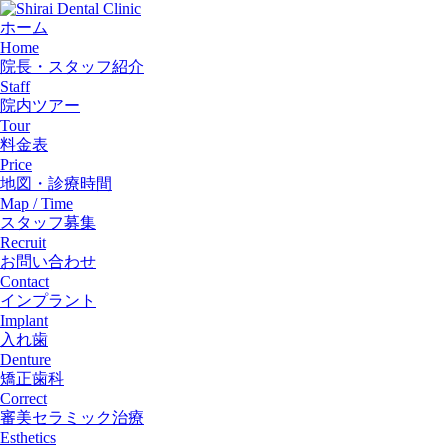
ホーム
Home
院長・スタッフ紹介
Staff
院内ツアー
Tour
料金表
Price
地図・診療時間
Map / Time
スタッフ募集
Recruit
お問い合わせ
Contact
インプラント
Implant
入れ歯
Denture
矯正歯科
Correct
審美セラミック治療
Esthetics