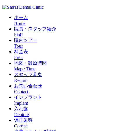
ホーム
Home
院長・スタッフ紹介
Staff
院内ツアー
Tour
料金表
Price
地図・診療時間
Map / Time
スタッフ募集
Recruit
お問い合わせ
Contact
インプラント
Implant
入れ歯
Denture
矯正歯科
Correct