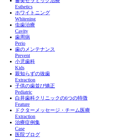
審美セラミック治療
Esthetics
ホワイトニング
Whitening
虫歯治療
Cavity
歯周病
Perio
歯のメンテナンス
Prevent
小児歯科
Kids
親知らずの抜歯
Extraction
子供の歯並び矯正
Pediatric
白井歯科クリニックの6つの特徴
Feature
ドクターメッセージ・チーム医療
Extraction
治療症例集
Case
医院ブログ