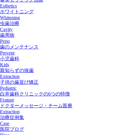
Esthetics
ホワイトニング
Whitening
虫歯治療
Cavity
歯周病
Perio
歯のメンテナンス
Prevent
小児歯科
Kids
親知らずの抜歯
Extraction
子供の歯並び矯正
Pediatric
白井歯科クリニックの6つの特徴
Feature
ドクターメッセージ・チーム医療
Extraction
治療症例集
Case
医院ブログ