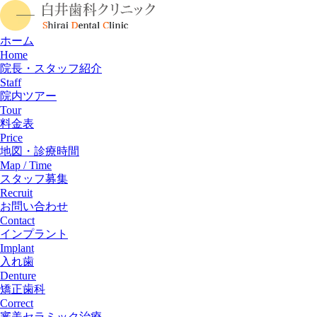
ホーム
Home
院長・スタッフ紹介
Staff
院内ツアー
Tour
料金表
Price
地図・診療時間
Map / Time
スタッフ募集
Recruit
お問い合わせ
Contact
インプラント
Implant
入れ歯
Denture
矯正歯科
Correct
審美セラミック治療