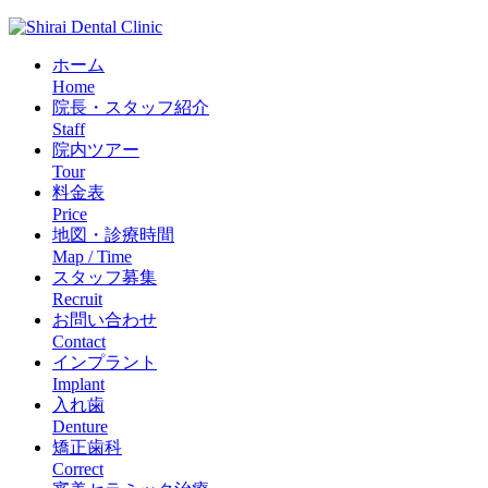
ホーム
Home
院長・スタッフ紹介
Staff
院内ツアー
Tour
料金表
Price
地図・診療時間
Map / Time
スタッフ募集
Recruit
お問い合わせ
Contact
インプラント
Implant
入れ歯
Denture
矯正歯科
Correct