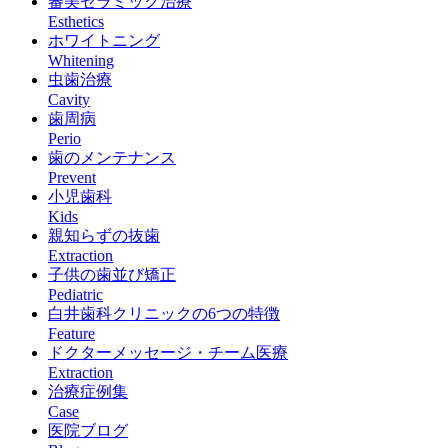
審美セラミック治療
Esthetics
ホワイトニング
Whitening
虫歯治療
Cavity
歯周病
Perio
歯のメンテナンス
Prevent
小児歯科
Kids
親知らずの抜歯
Extraction
子供の歯並び矯正
Pediatric
白井歯科クリニックの6つの特徴
Feature
ドクターメッセージ・チーム医療
Extraction
治療症例集
Case
医院ブログ