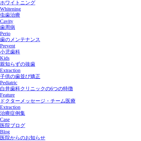
ホワイトニング
Whitening
虫歯治療
Cavity
歯周病
Perio
歯のメンテナンス
Prevent
小児歯科
Kids
親知らずの抜歯
Extraction
子供の歯並び矯正
Pediatric
白井歯科クリニックの6つの特徴
Feature
ドクターメッセージ・チーム医療
Extraction
治療症例集
Case
医院ブログ
Blog
医院からのお知らせ