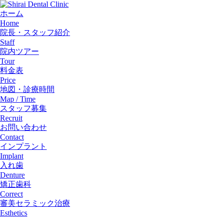
ホーム
Home
院長・スタッフ紹介
Staff
院内ツアー
Tour
料金表
Price
地図・診療時間
Map / Time
スタッフ募集
Recruit
お問い合わせ
Contact
インプラント
Implant
入れ歯
Denture
矯正歯科
Correct
審美セラミック治療
Esthetics