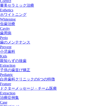
Correct
審美セラミック治療
Esthetics
ホワイトニング
Whitening
虫歯治療
Cavity
歯周病
Perio
歯のメンテナンス
Prevent
小児歯科
Kids
親知らずの抜歯
Extraction
子供の歯並び矯正
Pediatric
白井歯科クリニックの6つの特徴
Feature
ドクターメッセージ・チーム医療
Extraction
治療症例集
Case