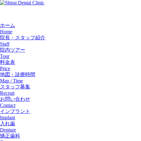
ホーム
Home
院長・スタッフ紹介
Staff
院内ツアー
Tour
料金表
Price
地図・診療時間
Map / Time
スタッフ募集
Recruit
お問い合わせ
Contact
インプラント
Implant
入れ歯
Denture
矯正歯科